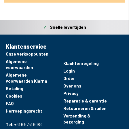
✓
Snelle levertijden
Klantenservice
Onze verkooppunten
Algemene
Klachtenregeling
voorwaarden
Login
Algemene
Order
voorwaarden Klarna
Over ons
Betaling
Privacy
Cookies
Reparatie & garantie
FAQ
Retourneren & ruilen
Herroepingsrecht
Verzending &
bezorging
Tel:
+31 6 5751 6084