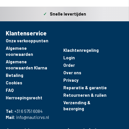
✓
Snelle levertijden
Klantenservice
Onze verkooppunten
Algemene
Klachtenregeling
voorwaarden
Login
Algemene
Order
voorwaarden Klarna
Over ons
Betaling
Privacy
Cookies
Reparatie & garantie
FAQ
Retourneren & ruilen
Herroepingsrecht
Verzending &
bezorging
Tel:
+31 6 5751 6084
Mail:
info@nauticrvs.nl