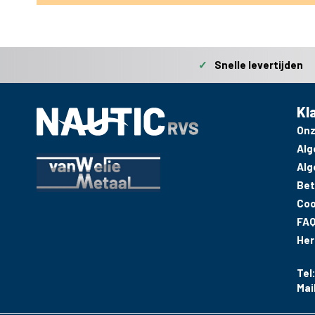
✓
Snelle levertijden
Kl
Onz
Alg
Alg
Bet
Coo
FA
Her
Tel
Mai