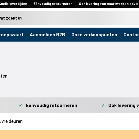
Snelle levertijden
Éénvoudig retourneren
Ook levering van maatwerk en advie
roepsvaart
Aanmelden B2B
Onze verkooppunten
Conta
aten
✓
Éénvoudig retourneren
✓
Ook levering 
ouvre deuren