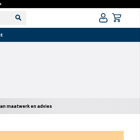
s
Zoek
Zoek
ct
van maatwerk en advies