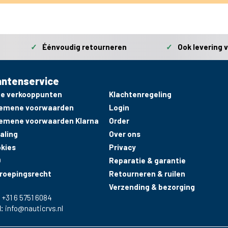
✓
Éénvoudig retourneren
✓
Ook levering 
antenservice
e verkooppunten
Klachtenregeling
emene voorwaarden
Login
emene voorwaarden Klarna
Order
aling
Over ons
kies
Privacy
Q
Reparatie & garantie
roepingsrecht
Retourneren & ruilen
Verzending & bezorging
:
+31 6 5751 6084
l:
info@nauticrvs.nl